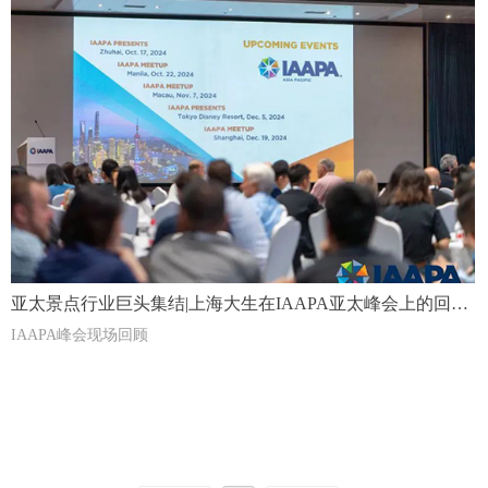
亚太景点行业巨头集结|上海大生在IAAPA亚太峰会上的回
顾！
IAAPA峰会现场回顾