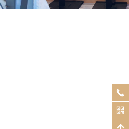
끅
낃
녕