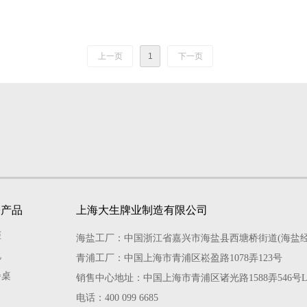
上一页
1
下一页
子产品
上海大生牌业制造有限公司
柜
海盐工厂：中国浙江省嘉兴市海盐县西塘桥街道(海盐经
机
青浦工厂：中国上海市青浦区崧盈路1078弄123号
餐桌
销售中心地址：中国上海市青浦区诸光路1588弄546号L
电话：400 099 6685