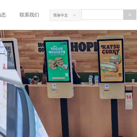
动态
联系我们
끠
简体中文
ꀅ