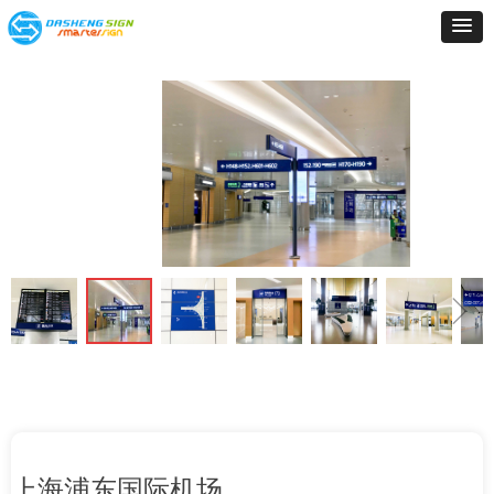
ꁆ
ꁇ
上海浦东国际机场