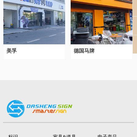
끅
낃
녕
美孚
德国马牌
标识
家具&道具
电子产品